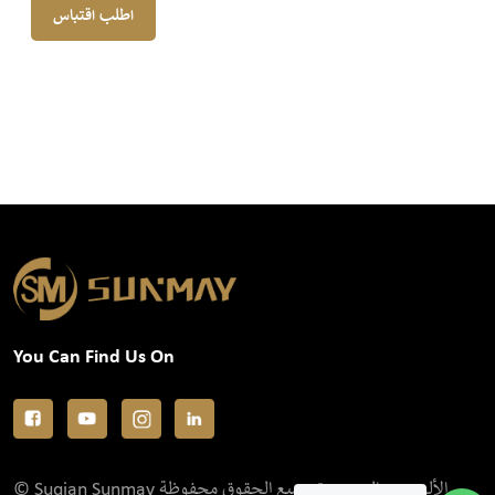
اطلب اقتباس
You Can Find Us On
© Suqian Sunmay الألومنيوم المحدودة جميع الحقوق محفوظة .