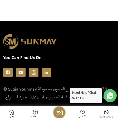
You Can Find Us On
© Suqian Sunmay الألومنيوم المحدودة جميع الحقوق محفوظة .
Need Help? Chat
IPv6 الشبكة المدعومة
سياسة الخصوصية
XML
خريطة الموقع
With Us
WhatsApp
الاتصال
منتجات
وطن