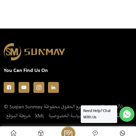
You Can Find Us On
© Suqian Sunmay الألومنيوم المحدودة جميع الحقوق محفوظة .
Need Help? Chat
IPv6 الشبكة المدعومة
سياسة الخصوصية
XML
خريطة الموقع
With Us