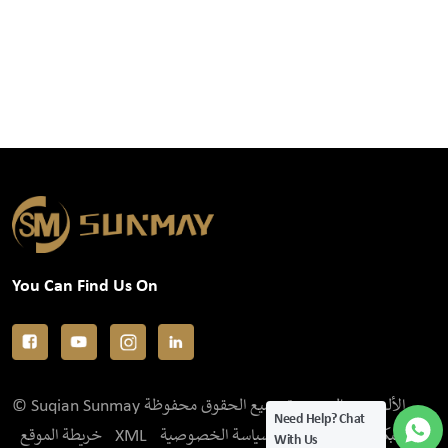
You Can Find Us On
© Suqian Sunmay الألومنيوم المحدودة جميع الحقوق محفوظة .
Need Help? Chat
خريطة الموقع
XML
سياسة الخصوصية
IPv6 الشبكة المدعومة
With Us