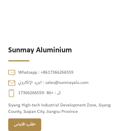
Sunmay Aluminium
Whatsapp :
+8617366266559
البريد الإلكتروني :
sales@sunmayalu.com
+86 -17366266559
تل :
Siyang High-tech Industrial Development Zone, Siyang
County, Suqian City, Jiangsu Province
اطلب اقتباس