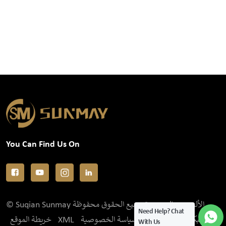
You Can Find Us On
© Suqian Sunmay الألومنيوم المحدودة جميع الحقوق محفوظة .
Need Help? Chat
خريطة الموقع
XML
سياسة الخصوصية
IPv6 الشبكة المدعومة
With Us