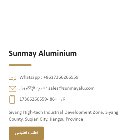
Sunmay Aluminium
Whatsapp :
+8617366266559
البريد الإلكتروني :
sales@sunmayalu.com
+86 -17366266559
تل :
Siyang High-tech Industrial Development Zone, Siyang
County, Suqian City, Jiangsu Province
اطلب اقتباس