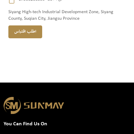
Siyang High-tech Industrial Development Zone, Siyang
County, Suqian City, Jiangsu Province
اطلب اقتباس
You Can Find Us On