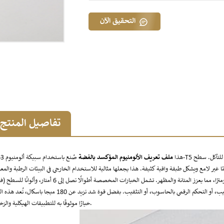
التحقيق الآن
تفاصيل المنتج
هذا
ملف تعريف الألومنيوم المؤكسد بالفضة
صُنع باستخدام سبيكة ألومنيوم 6063
مًا غير لامع ويشكل طبقة واقية كثيفة. هذا يجعلها مثالية للاستخدام الخارجي في البيئات الرطبة والم
للأشعة فوق البنفسجية. يتراوح سمك طبقة الأكسدة بين 12 و20 ميكرومترًا، مما يعزز المتانة والمظهر. تشمل الخيارات المخصصة أطوالًا تصل إلى 6 أ
أسود، شامبانيا، رمادي، إلخ)، وتعديلات هيكلية، ومعالجة إضافية مثل التثقيب، أو التحكم الرقمي بالحاسوب، أو التثقيب. بفضل قوة شد تزيد عن 180 ميج
خيارًا موثوقًا به للتطبيقات الهيكلية والزخرفية.