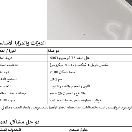
الميزات والمزايا الأساس
مواصفة
الميزة / الم
ألومنيوم 6063-T5 عالي النقاء
درجة الما
مُنفَّس بالرمل + مُؤكسد (12–20 ميكرومتر)
تشطيب السط
≥180 ميجا باسكال
قوة ال
±0.1 مم
التسامح الدق
اللون والحجم والبنية والثقوب
التخصي
يدعم CNC والقطع والحفر
مرحلة ما بعد المعال
قوالب معيارية، شحن حاويات مختلطة
مرونة التسل
تم حل مشاكل العمل
حلول صنماي
التحديات المشت