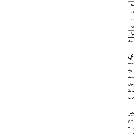
تج
قة
طة
قة
ية
عي
ير