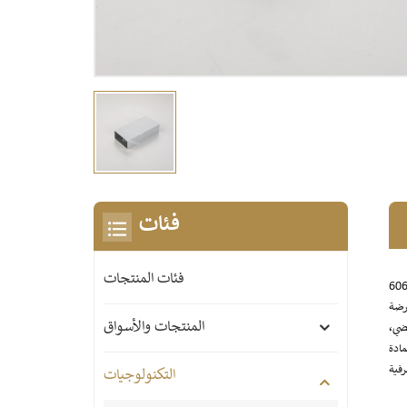
فئات
فئات المنتجات
-T5 عالية الجودة، مما يضمن متانة ممتازة، وسهولة في المعالجة، ومقاومة ممتازة للتآكل. سطح
عرضة
المنتجات والأسواق
متار، وألوانًا للسطح (فضي،
ا باسكال، تُعد هذه المادة
التكنولوجيات