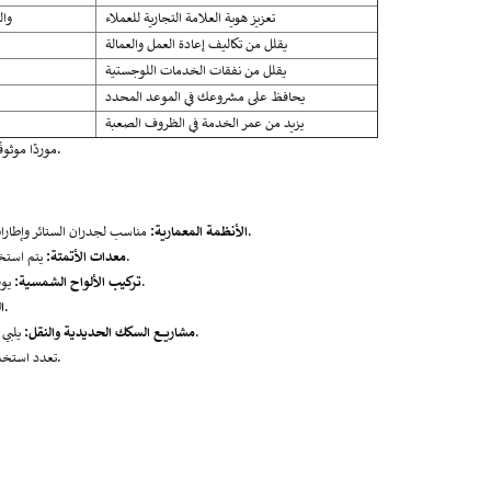
تعزيز هوية العلامة التجارية للعملاء
العلا
يقلل من تكاليف إعادة العمل والعمالة
يقلل من نفقات الخدمات اللوجستية
يحافظ على مشروعك في الموعد المحدد
يزيد من عمر الخدمة في الظروف الصعبة
بفضل التخصيص الشامل والتحكم في التصنيع، تعد Sunmay موردًا موثوقًا به على المدى الطويل للتطبيقات الصعبة.
مناسب لجدران الستائر وإطارات النوافذ وهياكل المظلات حيث يكون المظهر الجمالي ومقاومة الأشعة فوق البنفسجية أمرًا بالغ الأهمية.
الأنظمة المعمارية:
يتم استخدامه في إطارات الآلات، والناقلات، ومحطات العمل، وأنظمة الحراسة بسبب وزنه الخفيف وقوته البنيوية.
معدات الأتمتة:
يوفر مقاومة طويلة الأمد للطقس، مما يجعله مثاليًا للهياكل الكهروضوئية الخارجية وأقواس الطاقة الشمسية.
تركيب الألواح الشمسية:
مثالية للأكشاك المعيارية والأرفف وإطارات العرض مع سهولة التركيب والمظهر العصري.
ا
يلبي متطلبات السلامة والمتانة لمحطات القطارات، وأغطية السلالم المتحركة، ومكونات البنية التحتية العامة.
مشاريع السكك الحديدية والنقل:
يسمح لها بالخدمة في الأدوار الوظيفية والديكورية عبر مختلف الصناعات.
تعدد استخ