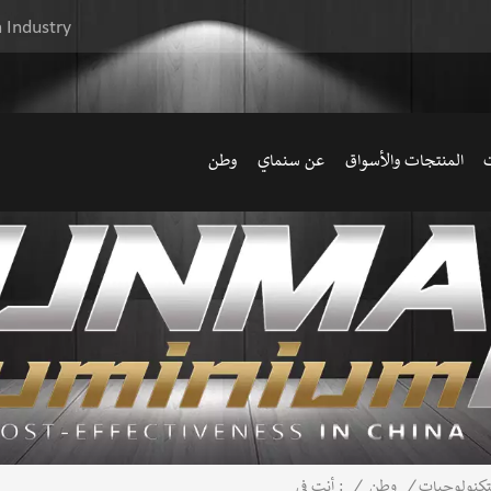
 Industry
ت
المنتجات والأسواق
عن سنماي
وطن
تكنولوجيات
/
وطن
/
أنت في :