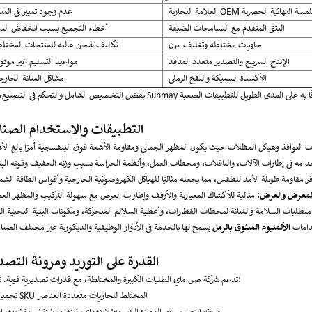
مة التجارية OEM واللمسة النهائية الحصرية
عدم وجود تمييز في المن
البثق المتقدم مع التسامحات الضيقة
أخطاء التجميع بسبب انخفاض الد
حاويات مختلطة وتغليف مرن
تكاليف شحن عالية للمنتجات المختل
الإنتاج السريع والتصدير متعدد المنافذ
مواعيد التسليم غير موثو
الأكسدة السميكة والنفخ الرملي
مشاكل المتانة الخارج
التطبيقات والاستخدام الصنا
لمعرض والعرض:
دامات
الألمنيوم المبثوق بالرمل
القدرة على التوريد ومرونة التصد
تدعم شركة صن ماي الطلبات الكبيرة والمختلطة، مع قدرات تصديرية قوية. نقدم:
تحميل SKU المختلط للحاويات متعددة العناصر