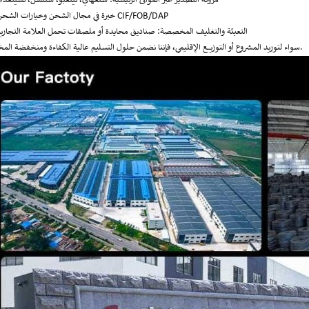
مرونة التصدير عبر الموانئ الرئيسية: شنغهاي، نينغبو، شنتشن، تشينغداو
خبرة في مجال الشحن وخيارات الشحن CIF/FOB/DAP
التعبئة والتغليف المخصصة: صناديق محايدة أو ملصقات تحمل العلامة التجارية
سواء لتوريد المشروع أو التوزيع الإقليمي، فإننا نضمن حلول التسليم عالية الكفاءة ومنخفضة المخاطر.