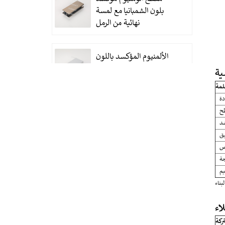
بلون الشمبانيا مع لمسة
نهائية من الرمل
الألمنيوم المؤكسد باللون
الفضي الساتان
ية
علمة
دة
أنبوب دائري من الألومنيوم
ح
المؤكسد باللون الفضي
شد
اللامع المصقول
يق
ص
جة
مقاطع ألومنيوم مخصصة
يم
للأبواب والنوافذ المتينة
اء
ركة