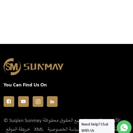
You Can Find Us On
© Suqian Sunmay الألومنيوم المحدودة جميع الحقوق محفوظة .
Need Help? Chat
IPv6 الشبكة المدعومة
سياسة الخصوصية
XML
خريطة الموقع
With Us