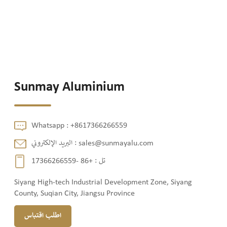
Sunmay Aluminium
Whatsapp :
+8617366266559
sales@sunmayalu.com
البريد الإلكتروني :
تل :
+86 -17366266559
Siyang High-tech Industrial Development Zone, Siyang
County, Suqian City, Jiangsu Province
اطلب اقتباس