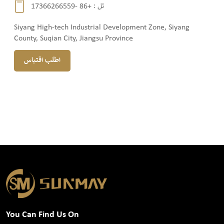
تل :
+86 -17366266559
Siyang High-tech Industrial Development Zone, Siyang
County, Suqian City, Jiangsu Province
اطلب اقتباس
You Can Find Us On