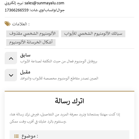
sales@sunmayalu.com
بريد إلكتروني:
جوال/واتساب/وي شات: 17366266559
العلامات :
سبائك الألومنيوم الشخصي للأبواب
الألومنيوم الشخصي مقذوف
أشكال الخرسانة الألومنيوم
سابق
بروفايل ألومنيوم فعال من حيث التكلفة لصناعة الأبواب
مقبل
الصين تصدر مقاطع ألومنيوم مخصصة للأبواب والنوافذ
اترك رسالة
إذا كنت مهتمًا بمنتجاتنا وتريد معرفة المزيد من التفاصيل، فيرجى ترك رسالة هنا،
وسنقوم بالرد عليك في أقرب وقت ممكن.
موضوع :