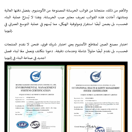
والأهم من ذلك، منتجاتنا من قوالب الخرسانة المصنوعة من الألومنيوم. بفضل دقتها العالية
ومتانتها، أعادت هذه القوالب تعريف معايير صب الخرسانة. وهذا لا يُسرّع عملية البناء
فحسب، بل يضمن أيضًا استقرار وموثوقية الهيكل، مما يُسهم في عملية التوسع العمراني في
إثيوبيا.
اختيار مصنع الصين لمقاطع الألمنيوم يعني اختيار شريك قوي. فنحن لا نقدم المنتجات
فحسب، بل نقدم أيضًا حلولاً شاملة وخدمات دقيقة. دعونا نتكاتف ونعمل معًا لبناء فصل
جديد في صناعة البناء في إثيوبيا!