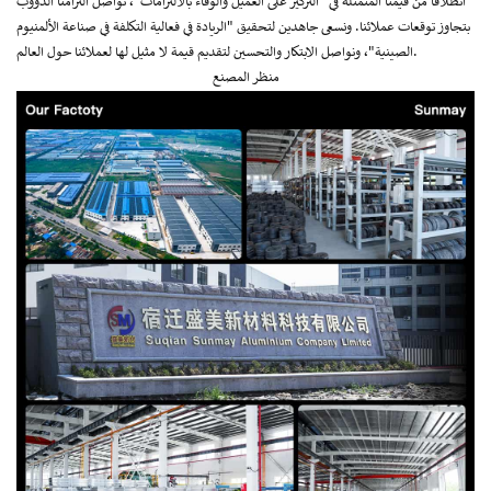
انطلاقًا من قيمنا المتمثلة في "التركيز على العميل والوفاء بالالتزامات"، نواصل التزامنا الدؤوب
بتجاوز توقعات عملائنا. ونسعى جاهدين لتحقيق "الريادة في فعالية التكلفة في صناعة الألمنيوم
الصينية"، ونواصل الابتكار والتحسين لتقديم قيمة لا مثيل لها لعملائنا حول العالم.
منظر المصنع