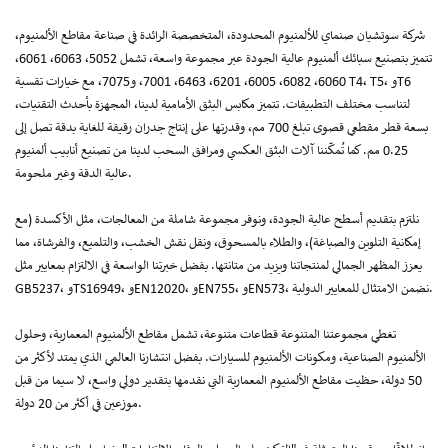
شركة سوتشيان صنماي للألمنيوم المحدودة، المتخصصة الرائدة في صناعة مقاطع الألمنيوم،
تتميز بتصنيع سبائك ألمنيوم عالية الجودة عبر مجموعة واسعة، تشمل 5052، 6063، 6061،
6060، 6082، 6005، 6201، 6463، 7001، و7075، مع خيارات تقسية T4، T5، وT6
لتناسب مختلف التطبيقات. تتميز مكابس البثق الأمامية لدينا، المجهزة بأحدث التقنيات،
بسعة قطر مقطعي قصوى تبلغ 700 مم، وقدرتها على إنتاج جدران رقيقة للغاية بدقة تصل إلى
0.25 مم. كما تُمكّننا آلات البثق العكسي ومرافق السحب لدينا من تصنيع أنابيب ألمنيوم
عالية الدقة وغير ملحومة.
نلتزم بتقديم أسطح عالية الجودة، ونوفر مجموعة شاملة من المعالجات، مثل الأكسدة (مع
إمكانية التلوين والصباغة)، والطلاء بالمسحوق، ونقل نقش الخشب، والتلميع، والفرشاة، مما
يعزز المظهر الجمالي لمنتجاتنا ويزيد من متانتها. بفضل خبرتنا الواسعة في الالتزام بمعايير مثل
GB5237، وTS16949، وEN12020، وEN755، وEN573، نضمن الامتثال للمعايير الدولية.
تغطي مجموعتنا المتنوعة قطاعات متنوعة، تشمل مقاطع الألمنيوم المعمارية، وحلول
الألمنيوم الصناعية، ومكونات الألمنيوم للسيارات. بفضل انتشارنا العالمي الذي يمتد لأكثر من
50 دولة، حظيت مقاطع الألمنيوم المعمارية التي نقدمها بتقدير دولي واسع، لا سيما من قبل
موزعين في أكثر من 20 دولة.