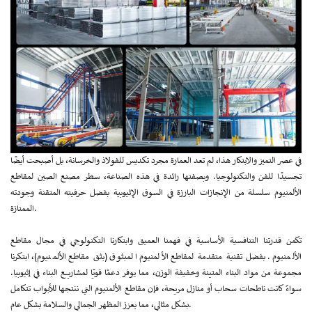
في عصر التميز والابتكار هذا، لم تعد العمارة مجرد تكديس للفولاذ والخرسانة، بل أصبحت أيضًا
تجسيدًا للفن والتكنولوجيا. وبصفتها رائدة في هذه الصناعة، سطر مصنع الصين لمقاطع
الألمنيوم سلسلة من الإنجازات البارزة في السوق الإثيوبية بفضل حرفيته المتقنة وجودته
الممتازة.
تكمن قدرتنا التنافسية الأساسية في فهمنا العميق وابتكارنا التكنولوجي في مجال مقاطع
الألمنيوم. بفضل تقنية متقدمة لمقاطع الألمنيوم المبثوق (بثق مقاطع الألمنيوم)، ابتكرنا
مجموعة من مواد البناء المتينة وخفيفة الوزن، مما يوفر دعمًا قويًا لمشاريع البناء في إثيوبيا.
سواءً كانت ناطحات سحاب أو منازل مريحة، فإن مقاطع الألمنيوم التي ننتجها للأبواب تتكامل
بشكل مثالي، مما يعزز المظهر الجمالي والسلامة بشكل عام.