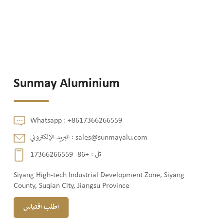
Sunmay Aluminium
Whatsapp :
+8617366266559
البريد الإلكتروني :
sales@sunmayalu.com
+86 -17366266559
تل :
Siyang High-tech Industrial Development Zone, Siyang
County, Suqian City, Jiangsu Province
اطلب اقتباس