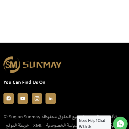
You Can Find Us On
© Suqian Sunmay الألومنيوم المحدودة جميع الحقوق محفوظة .
Need Help? Chat
خريطة الموقع
XML
سياسة الخصوصية
IPv6 الشبكة المدعومة
With Us