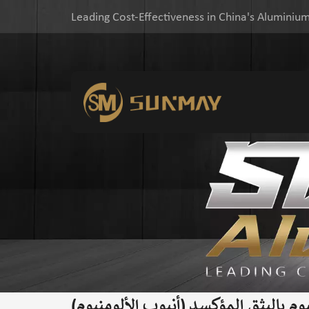
Leading Cost-Effectiveness in China's Aluminium
وم بالبثق المؤكسد (أنبوب الألومنيوم)